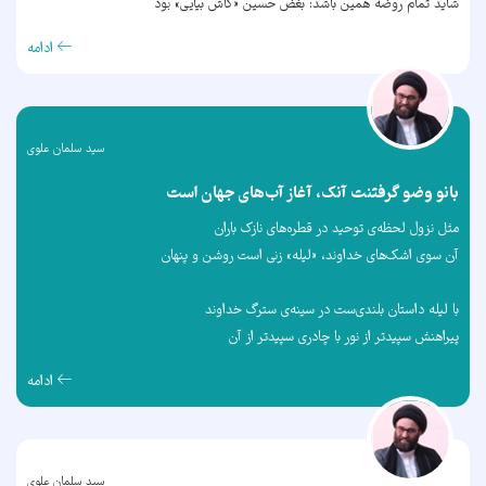
شاید تمام روضه همین باشد: بغض حسین «کاش بیایی» بود
ادامه
سید سلمان علوی
بانو وضو گرفتنت آنک، آغاز آب‌های جهان است
مثل نزول لحظه‌ی توحید در قطره‌های نازک باران
آن سوی اشک‌های خداوند، «لیله» زنی است روشن و پنهان
با لیله داستان بلندی‌ست در سینه‌ی سترگ خداوند
پیراهنش سپیدتر از نور با چادری سپیدتر از آن
ادامه
سید سلمان علوی