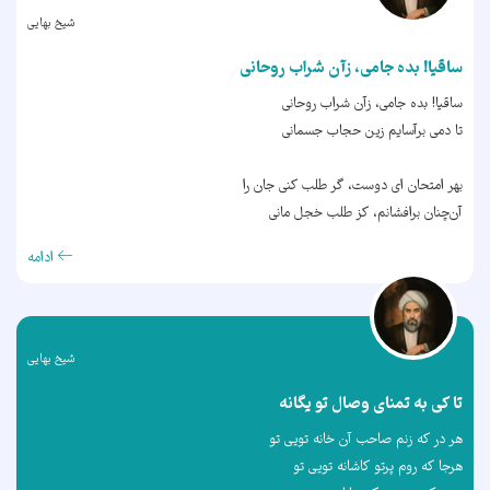
شیخ بهایی
ساقیا! بده جامی، زآن شراب روحانی
ساقیا! بده جامی، زآن شراب روحانی
تا دمی برآسایم زین حجاب جسمانی
بهر امتحان ای دوست، گر طلب کنی جان را
آن‌چنان برافشانم، کز طلب خجل مانی
ادامه
شیخ بهایی
تا کی به تمنای وصال تو یگانه
هر در که زنم صاحب آن خانه تویی تو
هرجا که روم پرتو کاشانه تویی تو